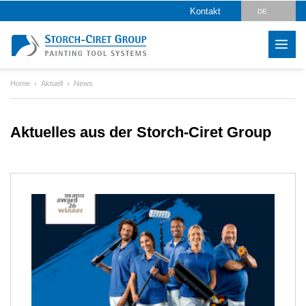
Kontakt
DE
EN
CZ
Home
Aktuell
News
PL
HU
Aktuelles aus der Storch-Ciret Group
SK
RO
LV
IT
FR
ES