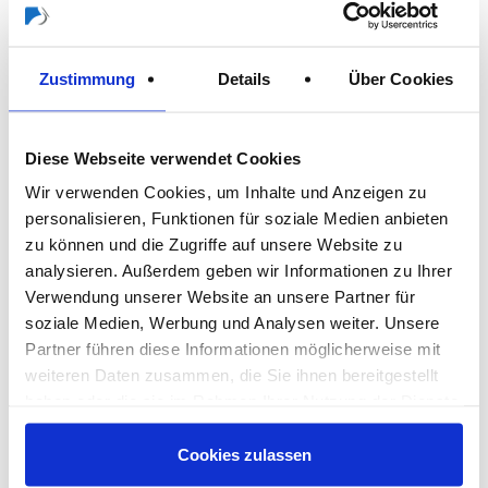
Zustimmung
Details
Über Cookies
Diese Webseite verwendet Cookies
Wir verwenden Cookies, um Inhalte und Anzeigen zu
personalisieren, Funktionen für soziale Medien anbieten
zu können und die Zugriffe auf unsere Website zu
Malerwerkzeug unter einem Dach
analysieren. Außerdem geben wir Informationen zu Ihrer
Verwendung unserer Website an unsere Partner für
September 2023
soziale Medien, Werbung und Analysen weiter. Unsere
Partner führen diese Informationen möglicherweise mit
Storch-Ciret Group baut mit der Übernahme von Savy
weiteren Daten zusammen, die Sie ihnen bereitgestellt
seine Marktposition in Frankreich aus
haben oder die sie im Rahmen Ihrer Nutzung der Dienste
gesammelt haben.
Mehr erfahren
Cookies zulassen