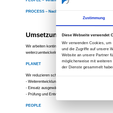
PEOPLE – Verantwortung gegenüber Menschen 
PROCESS – Nachhaltige wirtschaftliche Grundla
Zustimmung
Umsetzung in der Praxis
Diese Webseite verwendet 
Wir verwenden Cookies, um I
Wir arbeiten kontinuierlich daran, unsere Ansätze 
und die Zugriffe auf unsere 
weiterzuentwickeln.
Website an unsere Partner fü
möglicherweise mit weiteren
PLANET
der Dienste gesammelt habe
Wir reduzieren schrittweise die Umweltbelastung un
- Weiterentwicklung von Verpackungslösungen mit de
- Einsatz ausgewählter Materialien, u. a. zertifizierte
- Prüfung und Entwicklung ressourcenschonender P
PEOPLE