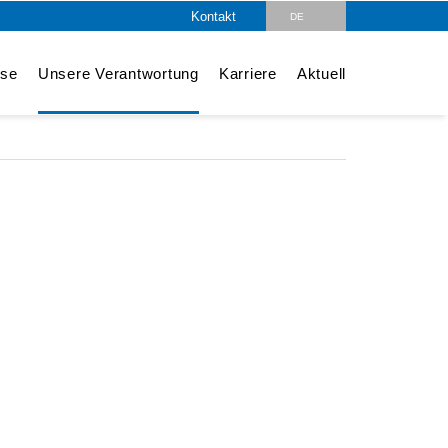
Kontakt
DE
EN
ise
Unsere Verantwortung
Karriere
Aktuell
CZ
PL
HU
SK
RO
LV
IT
FR