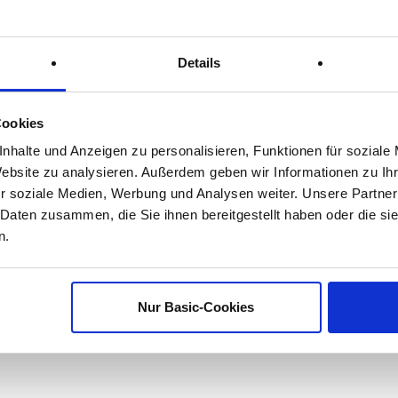
übernehmen
gen schaffen
Details
Cookies
nhalte und Anzeigen zu personalisieren, Funktionen für soziale
in konkrete Maßnahmen zu überführen und messbar
Website zu analysieren. Außerdem geben wir Informationen zu I
r soziale Medien, Werbung und Analysen weiter. Unsere Partner
 Daten zusammen, die Sie ihnen bereitgestellt haben oder die s
n.
serer Produkte und Verpackungen.
m Ziel, Recyclingfähigkeit zu erhöhen
Nur Basic-Cookies
r Rohstoffe (z. B. FSC®-zertifiziertes Holz)
roduktlösungen