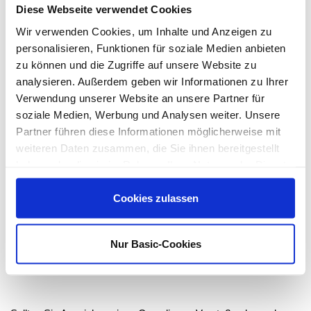
Diese Webseite verwendet Cookies
unserer Lieferanten beinhaltet.
Wir verwenden Cookies, um Inhalte und Anzeigen zu
Die Ergebnisse gehen an unsere Beschaffungsabteilung und
personalisieren, Funktionen für soziale Medien anbieten
fließen in die Entscheidung ein, ob und in welchem Umfang die
zu können und die Zugriffe auf unsere Website zu
Geschäftsbeziehung mit einem Lieferanten fortgesetzt wird.
analysieren. Außerdem geben wir Informationen zu Ihrer
Verwendung unserer Website an unsere Partner für
Durch die Durchführung von amfori BSCI–Audits in
soziale Medien, Werbung und Analysen weiter. Unsere
Risikoländern wird unser Social-Compliance-Programm
Partner führen diese Informationen möglicherweise mit
gestützt. Darüber hinaus haben wir unsere
weiteren Daten zusammen, die Sie ihnen bereitgestellt
Einkaufsbedingungen um die Sozialstandards für Lieferanten
haben oder die sie im Rahmen Ihrer Nutzung der Dienste
aktualisiert.
gesammelt haben.
Cookies zulassen
Zur Umsetzung und Überprüfung dieser Sozialstandards in der
Storch-Ciret und bei unseren Lieferanten wurde Daniel Taudien
von der Geschäftsführung der Storch-Ciret Holding GmbH als
Nur Basic-Cookies
Social-Compliance-Officer im Sinne des LkSG bestellt.