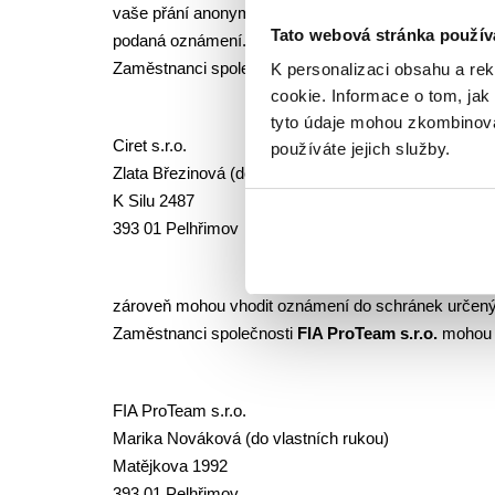
vaše přání anonymně. Nicméně dle výše uvedeného 
Tato webová stránka použív
podaná oznámení. Je na uvážení každé firmy, zda s
Zaměstnanci společnosti
Ciret s.r.o.
mohou podat o
K personalizaci obsahu a re
cookie. Informace o tom, jak
tyto údaje mohou zkombinovat
Ciret s.r.o.
používáte jejich služby.
Zlata Březinová (do vlastních rukou)
K Silu 2487
393 01 Pelhřimov
zároveň mohou vhodit oznámení do schránek určený
Zaměstnanci společnosti
FIA ProTeam s.r.o.
mohou 
FIA ProTeam s.r.o.
Marika Nováková (do vlastních rukou)
Matějkova 1992
393 01 Pelhřimov