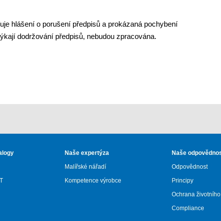
řuje hlášení o porušení předpisů a prokázaná pochybení
týkají dodržování předpisů, nebudou zpracována.
alogy
Naše expertýza
Naše odpovědno
Malířské nářadí
Odpovědnost
T
Kompetence výrobce
Principy
Ochrana životního
Compliance