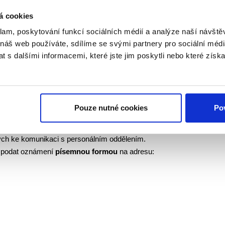
zákona nemají společnosti povinnost prověřovat anonymně
á cookies
e bude konkrétním anonymním oznámením zaobírat či nikoli.
známení
písemnou formou
na adresu:
klam, poskytování funkcí sociálních médií a analýze naší návšt
 náš web používáte, sdílíme se svými partnery pro sociální média
 s dalšími informacemi, které jste jim poskytli nebo které získa
Pouze nutné cookies
Pov
ch ke komunikaci s personálním oddělením.
podat oznámení
písemnou formou
na adresu: