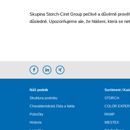
Skupina Storch-Ciret Group pečlivě a důvěrně prově
důsledně. Upozorňujeme ale, že hlášení, která se ne
Náš podnik
Sortiment / Kat
Struktura podniku
STORCH
Charakteristická čísla a fakta
COLOR EXPER
Pobočky
RKMP
Historie
WESTEX