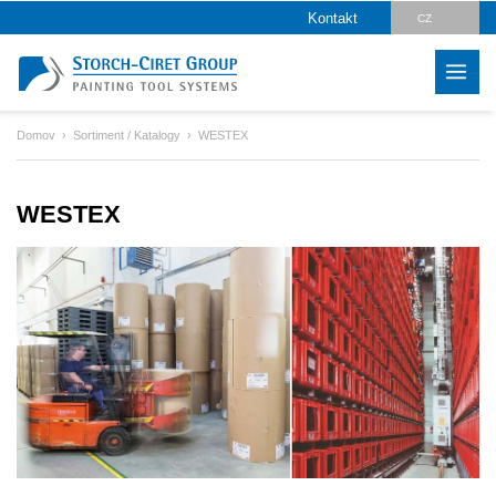
Kontakt
CZ
DE
EN
Domov
Sortiment / Katalogy
WESTEX
PL
HU
WESTEX
SK
LV
IT
FR
ES