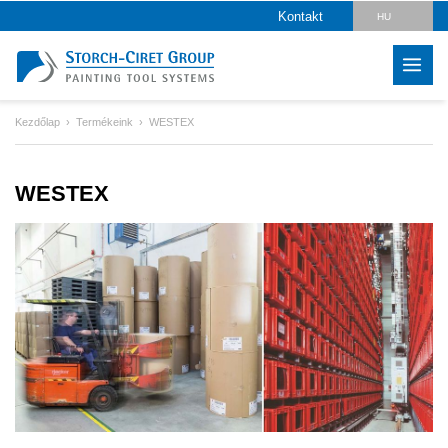
Kontakt
HU
DE
EN
Kezdőlap
Termékeink
WESTEX
CZ
PL
WESTEX
SK
LV
IT
FR
ES