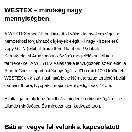
WESTEX – minőség nagy
mennyiségben
A WESTEX speciálisan kialakított választékával országos és
nemzetközi forgalmazók igényeit elégíti ki nagy kiszerelésű
vagy GTIN (Global Trade Item Numbers / Globális
Kereskedelmi Áruazonosító Szám) megjelöléssel ellátott
termékekkel. A WESTEX választéka lenyűgözően szemlélteti a
Storch-Ciret csoport hatékonyságát: a több mint 1000 különféle
WESTEX cikk szállítási határideje Németország területén belül
csupán 48 óra, Nyugat-Európán belül pedig csak 72 óra.
Ezáltal garantáljuk az áruellátás mindenkori biztonságát és az
állandó minőséget. És mindezt igen kedvező áron.
Bátran vegye fel velünk a kapcsolatot!