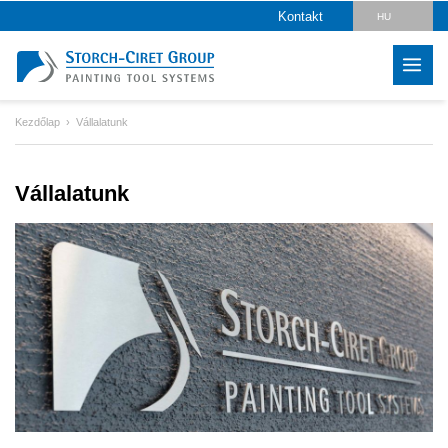
Kontakt
HU
DE
EN
Kezdőlap
Vállalatunk
CZ
PL
Vállalatunk
SK
RO
LV
IT
FR
ES