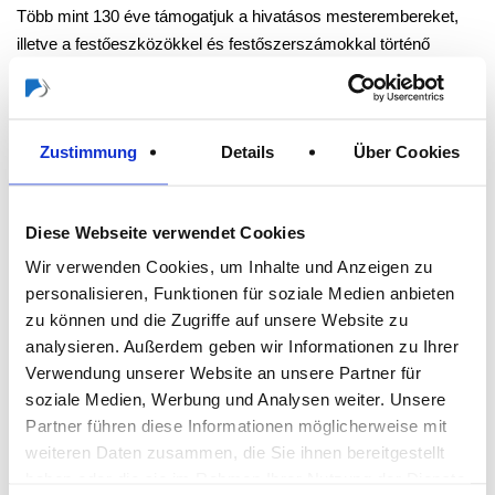
Több mint 130 éve támogatjuk a hivatásos mesterembereket,
illetve a festőeszközökkel és festőszerszámokkal történő
kereskedelmet. 17 országban 1 600 munkatársunkkal közel 275
millió eurós éves forgalmat bonyolítunk le. Ezzel Európában az
első helyet vívtuk ki magunknak a festőeszközök és
Zustimmung
Details
Über Cookies
festőszerszámok piacán.
A Storch-Ciret csoport számokban:
Diese Webseite verwendet Cookies
Wir verwenden Cookies, um Inhalte und Anzeigen zu
1 600 munkatárs
personalisieren, Funktionen für soziale Medien anbieten
zu können und die Zugriffe auf unsere Website zu
275 millió eurós forgalom
analysieren. Außerdem geben wir Informationen zu Ihrer
Verwendung unserer Website an unsere Partner für
évente 10 százalékos növekedés
soziale Medien, Werbung und Analysen weiter. Unsere
Partner führen diese Informationen möglicherweise mit
100 százalékos specializáció a festőeszközökre és
weiteren Daten zusammen, die Sie ihnen bereitgestellt
festőszerszámokra
haben oder die sie im Rahmen Ihrer Nutzung der Dienste