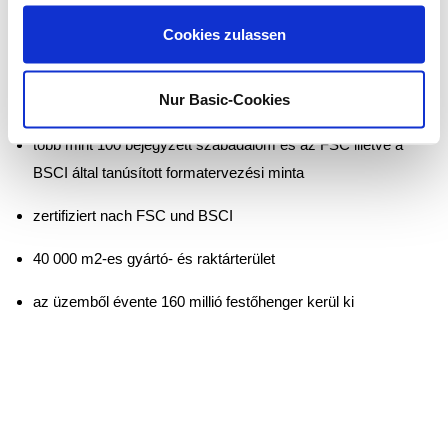
gesammelt haben.
Európában az első helyen
Cookies zulassen
1896 óta családi vállalkozás
Nur Basic-Cookies
több mint 6 000 saját gyártású termék
több mint 100 bejegyzett szabadalom és az FSC illetve a
BSCI által tanúsított formatervezési minta
zertifiziert nach FSC und BSCI
40 000 m2-es gyártó- és raktárterület
az üzemből évente 160 millió festőhenger kerül ki