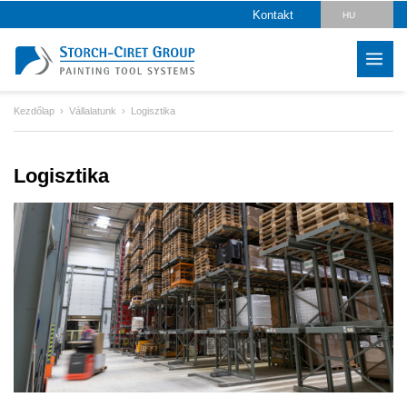
Kontakt
HU
DE
EN
Kezdőlap
Vállalatunk
Logisztika
CZ
PL
Logisztika
SK
LV
IT
FR
ES