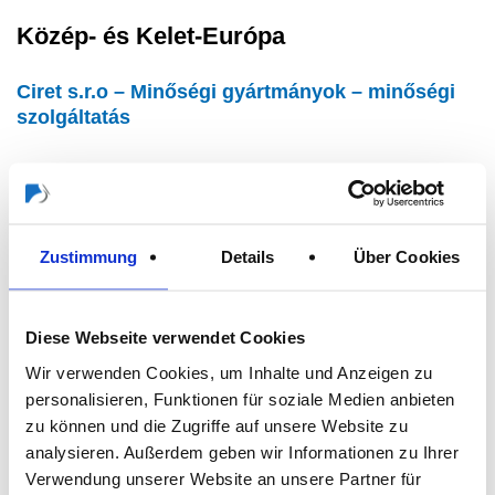
Közép- és Kelet-Európa
Ciret s.r.o – Minőségi gyártmányok – minőségi
szolgáltatás
A csoport regionális központjaként működő cégünk kiterjedt
kereskedelmi kapcsolatin keresztül juttatja el valamennyi
márkatermékünket a régióban működő szakembereknek. A
csehországi bázisról a csoport márkatermékei mellet számos
Zustimmung
Details
Über Cookies
egyedi kivitelű terméket is szállítunk.
Márkatermékeink:
Diese Webseite verwendet Cookies
Wir verwenden Cookies, um Inhalte und Anzeigen zu
Storch
personalisieren, Funktionen für soziale Medien anbieten
zu können und die Zugriffe auf unsere Website zu
COLOR EXPERT
analysieren. Außerdem geben wir Informationen zu Ihrer
Verwendung unserer Website an unsere Partner für
Rota / Kana / Masq / Prep