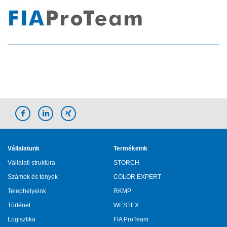
Vállalatunk
Termékeink
Vállalati struktúra
STORCH
Számok és tények
COLOR EXPERT
Telephelyeink
RKMP
Történet
WESTEX
Logisztika
FIA ProTeam