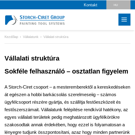
Kontakt
HU
DE
EN
Kezdőlap
Vállalatunk
Vállalati struktúra
CZ
PL
Vállalati struktúra
SK
Sokféle felhasználó – osztatlan figyelem
RO
LV
A Storch-Ciret csoport – a mesteremberektől a kereskedéseken
át egészen a hobbi barkácsolás szerelmeseiig – számos
IT
ügyfélcsoport részére gyártja, és szállítja festőeszközeit és
FR
festőszerszámait. Vállalatunk felépítése rendkívül hatékony, az
egyes vállalati területek pedig meghatározott ügyfélkörökre
ES
szakosodtak annak érdekében, hogy ezzel is folyamatosan a
lényegre tudjunk összpontosítani, azaz hogy minden partnerünk