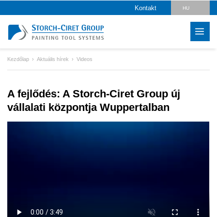
Kontakt
HU
DE
CZ
Kezdőlap
Aktuális hírek
Videos
PL
SK
A fejlődés: A Storch-Ciret Group új
RO
vállalati központja Wuppertalban
LV
IT
FR
ES