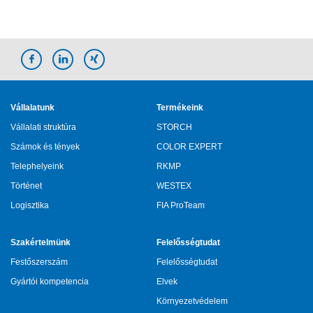
Vállalatunk
Termékeink
Vállalati struktúra
STORCH
Számok és tények
COLOR EXPERT
Telephelyeink
RKMP
Történet
WESTEX
Logisztika
FIA ProTeam
Szakértelmünk
Felelősségtudat
Festőszerszám
Felelősségtudat
Gyártói kompetencia
Elvek
Környezetvédelem