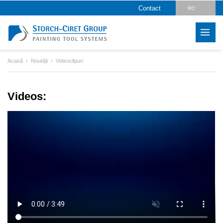
Contact
RO
DE
CZ
Acasă
Noutăți
Videoclipuri
PL
HU
Videos:
SK
LV
IT
FR
ES