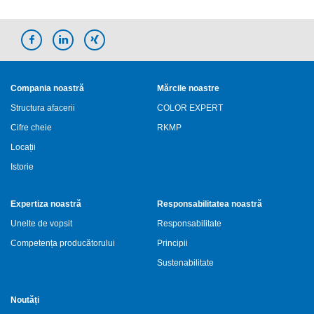
Compania noastră
Mărcile noastre
Structura afacerii
COLOR EXPERT
Cifre cheie
RKMP
Locații
Istorie
Expertiza noastră
Responsabilitatea noastră
Unelte de vopsit
Responsabilitate
Competența producătorului
Principii
Sustenabilitate
Noutăți