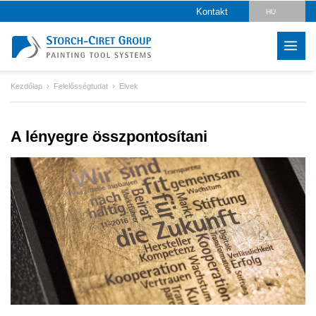
Kontakt
HU
DE
EN
Kezdőlap
Felelősségtudat
Elvek
CZ
PL
A lényegre összpontosítani
SK
RO
LV
IT
FR
ES