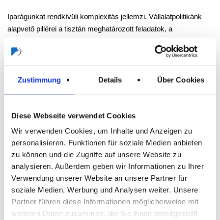
Iparágunkat rendkívüli komplexitás jellemzi. Vállalatpolitikánk
alapvető pillérei a tisztán meghatározott feladatok, a
teljesítmény és a kompetencia támogatása, valamint üzletágunk
ésszerű módon történő felépítése. Ez tesz minket
versenyképessé és nemzetközi szinten is ennyire sikeressé.
Zustimmung
Details
Über Cookies
Minden munkatársunkat és partnerünket a csúcsteljesítmény
elérésére ösztönözzük. Ebből ügyfeleink is profitálnak:
kiemelten speciális szakismeretek, első osztályú termékek és
Diese Webseite verwendet Cookies
kiváló szolgáltatás.
Wir verwenden Cookies, um Inhalte und Anzeigen zu
personalisieren, Funktionen für soziale Medien anbieten
A megalapozott szaktudás, az optimális feltételek és a tökéletes
zu können und die Zugriffe auf unsere Website zu
együttműködés sarkall minket arra, hogy a legmagasabb
analysieren. Außerdem geben wir Informationen zu Ihrer
teljesítményt nyújtsuk ügyfeleinknek.
Verwendung unserer Website an unsere Partner für
soziale Medien, Werbung und Analysen weiter. Unsere
Partner führen diese Informationen möglicherweise mit
weiteren Daten zusammen, die Sie ihnen bereitgestellt