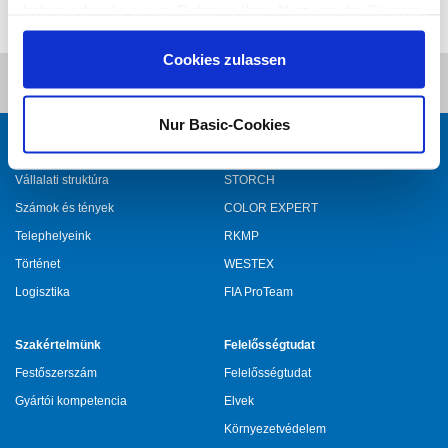
haben oder die sie im Rahmen Ihrer Nutzung der Dienste
gesammelt haben.
Cookies zulassen
Nur Basic-Cookies
Vállalatunk
Termékeink
Vállalati struktúra
STORCH
Számok és tények
COLOR EXPERT
Telephelyeink
RKMP
Történet
WESTEX
Logisztika
FIA ProTeam
Szakértelmünk
Felelősségtudat
Festőszerszám
Felelősségtudat
Gyártói kompetencia
Elvek
Környezetvédelem