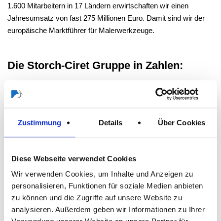
1.600 Mitarbeitern in 17 Ländern erwirtschaften wir einen
Jahresumsatz von fast 275 Millionen Euro. Damit sind wir der
europäische Marktführer für Malerwerkzeuge.
Die Storch-Ciret Gruppe in Zahlen:
1 600 Beschäftigte
Umsatz von 275 Millionen Euro
Zustimmung
Details
Über Cookies
10 Prozent jährliches Wachstum.
100-prozentige Konzentration auf Lackierwerkzeuge
Diese Webseite verwendet Cookies
Wir verwenden Cookies, um Inhalte und Anzeigen zu
Nr. 1 in Europa
personalisieren, Funktionen für soziale Medien anbieten
zu können und die Zugriffe auf unsere Website zu
Seit 1896 in Familienbesitz
analysieren. Außerdem geben wir Informationen zu Ihrer
Mehr als 18.000 Produkte aus eigener Herstellung