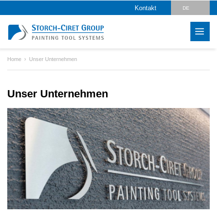
Kontakt
DE
EN
CZ
Home
Unser Unternehmen
PL
HU
Unser Unternehmen
SK
RO
LV
IT
FR
ES