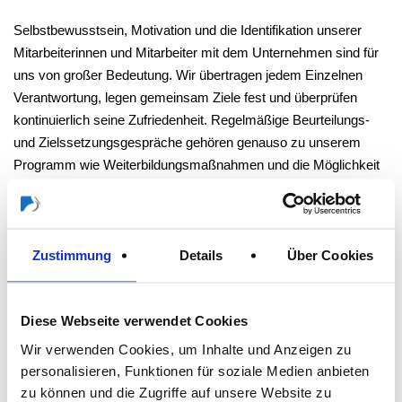
Selbstbewusstsein, Motivation und die Identifikation unserer
Mitarbeiterinnen und Mitarbeiter mit dem Unternehmen sind für
uns von großer Bedeutung. Wir übertragen jedem Einzelnen
Verantwortung, legen gemeinsam Ziele fest und überprüfen
kontinuierlich seine Zufriedenheit. Regelmäßige Beurteilungs-
und Zielssetzungsgespräche gehören genauso zu unserem
Programm wie Weiterbildungsmaßnahmen und die Möglichkeit
zur Selbstentfaltung.
Jeder Führungsverantwortliche in unserem Unternehmen
orientiert und misst sich an unseren schriftlich festgelegten
Zustimmung
Details
Über Cookies
Führungsleitlinien, und jeder Angestellte verfügt über das Recht,
diese einzufordern.
Diese Webseite verwendet Cookies
Eine besondere Verantwortung zeigt sich im Engagement der
Wir verwenden Cookies, um Inhalte und Anzeigen zu
Horst Rogusch-Stiftung, die in europäischen Ländern mit
personalisieren, Funktionen für soziale Medien anbieten
starken vom Wohlstandsniveau abweichenden Verhältnissen
zu können und die Zugriffe auf unsere Website zu