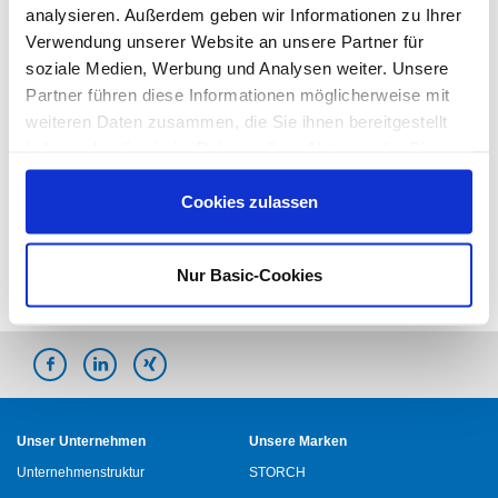
die Handwerksausbildung fördert. Unser
analysieren. Außerdem geben wir Informationen zu Ihrer
Mehrheitsgesellschafter setzt hierfür sein Privatvermögen ein –
Verwendung unserer Website an unsere Partner für
mit der Überzeugung, dass nur aus einem soliden Mittelstand
soziale Medien, Werbung und Analysen weiter. Unsere
mit einer handwerklichen Basis Wohlstand entstehen kann.
Partner führen diese Informationen möglicherweise mit
weiteren Daten zusammen, die Sie ihnen bereitgestellt
Unser oberstes Ziel besteht darin, dem jeweiligen Nutzen
haben oder die sie im Rahmen Ihrer Nutzung der Dienste
unserer unterschiedlichen Kunden maximal gerecht zu werden.
gesammelt haben.
Cookies zulassen
Nur Basic-Cookies
Unser Unternehmen
Unsere Marken
Unternehmenstruktur
STORCH