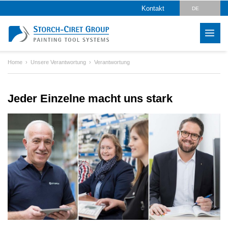
Kontakt
DE
EN
CZ
Home
Unsere Verantwortung
Verantwortung
PL
HU
Jeder Einzelne macht uns stark
SK
RO
LV
IT
FR
ES