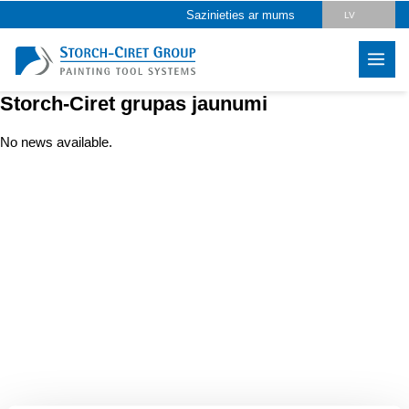
Sazinieties ar mums
LV
DE
EN
Storch-Ciret grupas jaunumi
CZ
No news available.
PL
HU
SK
RO
IT
FR
ES