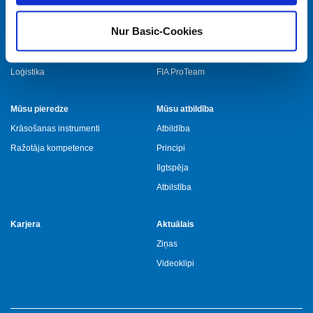
Galvenie skaitļi
COLOR EXPERT
Nur Basic-Cookies
Atrašanās vietas
RKMP
Vēsture
WESTEX
Loģistika
FIA ProTeam
Mūsu pieredze
Mūsu atbildība
Krāsošanas instrumenti
Atbildība
Ražotāja kompetence
Principi
Ilgtspēja
Atbilstība
Karjera
Aktuālais
Ziņas
Videoklipi