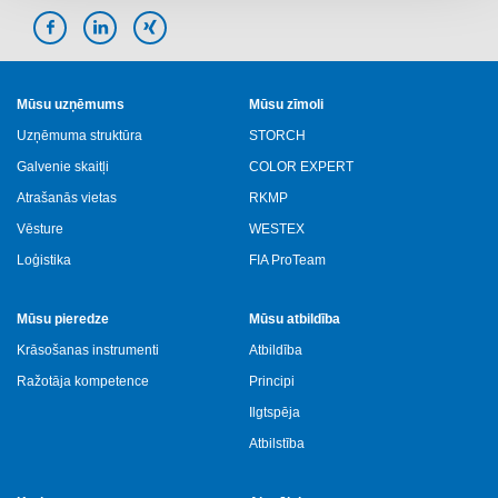
Mūsu uzņēmums
Mūsu zīmoli
Uzņēmuma struktūra
STORCH
Galvenie skaitļi
COLOR EXPERT
Atrašanās vietas
RKMP
Vēsture
WESTEX
Loģistika
FIA ProTeam
Mūsu pieredze
Mūsu atbildība
Krāsošanas instrumenti
Atbildība
Ražotāja kompetence
Principi
Ilgtspēja
Atbilstība