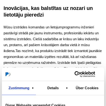
Inovācijas, kas balstītas uz nozari un
lietotāju pieredzi
Mūsu izstrādes komandas un lietojumprogrammu inženieri
pastāvīgi strādā pie jaunu instrumentu, profesionālu iekārtu un
sistēmu izstrādes. Ciešā sadarbība ar krāsu un laku industriju
un, protams, arī pašiem krāsotājiem darba vietā ir mūsu
ikdiena.Tas nozīmē, ka produktu izstrādē tiek izmantoti jaunākie
ergonomikas un materiālu izpētes rezultāti, kā arī ražošanas
pieredze no uzņēmuma ražotnēm. Izstrāde tiek īpaši pielāgotas
krāsotāju nozares īpašajām prasībām. Tā rezultātā tiek radīti
inovatīvi un efektīvi augstākās kvalitātes produkti profesionāliem
meistariem un prasīgiem DIY entuziastiem.
Zustimmung
Details
Über Cookies
Modernākās tehnoloģijas
Diese Webseite verwendet Cookies