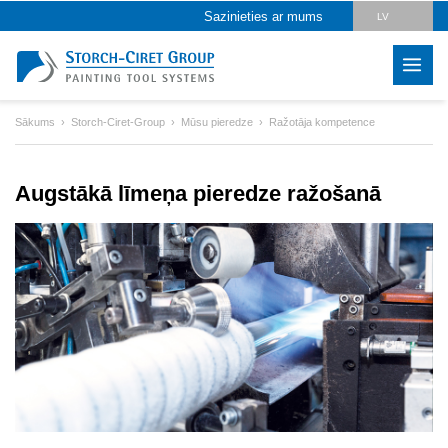
Sazinieties ar mums
LV
DE
EN
Sākums
Storch-Ciret-Group
Mūsu pieredze
Ražotāja kompetence
CZ
PL
Augstākā līmeņa pieredze ražošanā
HU
SK
RO
IT
FR
ES