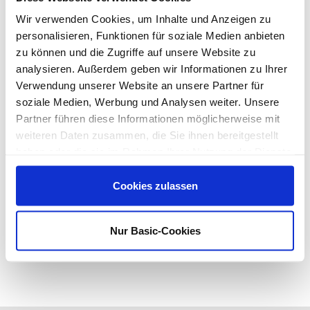
Mūsu krāsu rullīšu un otu ražotne ir lielākā Eiropā, un tā ir
Wir verwenden Cookies, um Inhalte und Anzeigen zu
vismodernākā. Mūsu ražošanas procesi tiek pakļauti pastāvīgai
personalisieren, Funktionen für soziale Medien anbieten
kvalitātes kontrolei un nepārtrauktai pilnveidošanai. Tas ļauj
zu können und die Zugriffe auf unsere Website zu
mums vienmēr garantēt augstu kvalitātes līmeni mūsu
analysieren. Außerdem geben wir Informationen zu Ihrer
klientiem.
Verwendung unserer Website an unsere Partner für
soziale Medien, Werbung und Analysen weiter. Unsere
Partner führen diese Informationen möglicherweise mit
weiteren Daten zusammen, die Sie ihnen bereitgestellt
haben oder die sie im Rahmen Ihrer Nutzung der Dienste
gesammelt haben.
Cookies zulassen
Nur Basic-Cookies