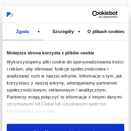
Zgoda
Szczegóły
O plikach cookies
Niniejsza strona korzysta z plików cookie
Wykorzystujemy pliki cookie do spersonalizowania treści
i reklam, aby oferować funkcje społecznościowe i
Sekcja ochrony środowiska w nowej
analizować ruch w naszej witrynie. Informacje o tym, jak
formie
korzystasz z naszej witryny, udostępniamy partnerom
społecznościowym, reklamowym i analitycznym.
Lipiec 2022
Partnerzy mogą połączyć te informacje z innymi danymi
otrzymanymi od Ciebie lub uzyskanymi podczas
Niedawno zaktualizowaliśmy sekcję dotyczącą
korzystania z ich usług.
zrównoważonego rozwoju w menu „Nasza
odpowiedzialność”. Tutaj znajdziesz informacje na
temat…