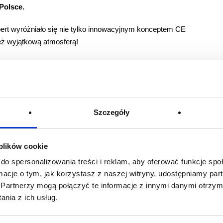
Polsce.
pert wyróżniało się nie tylko innowacyjnym konceptem CE
ież wyjątkową atmosferą!
reślał zgranie naszego zespołu i sprawił, że byliśmy
 okazał się strzałem w dziesiątkę, przyciągając uwagę
no gościom, jak i nam!
ażowanie i obsługę naszego stoiska na najwyższym
Szczegóły
 plików cookie
do spersonalizowania treści i reklam, aby oferować funkcje sp
ormacje o tym, jak korzystasz z naszej witryny, udostępniamy p
Partnerzy mogą połączyć te informacje z innymi danymi otrzym
nia z ich usług.