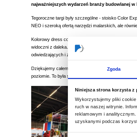
najważniejszych wydarzeń branży budowlanej w 
Tegoroczne targi były szczególne - stoisko Color Ex
NEO i szeroką ofertą narzędzi malarskich, ale równ
Kolorowy dress code – bluzy w barwach marki – podk
widoczni z daleka. Dodatkowo automat do koszykówki
odwiedzających i zapewniając świetną zabawę zarów
Dziękujemy całemu zespołowi za niesamowite zaang
Zgoda
poziomie. To była świetna robota!
Niniejsza strona korzysta z
Wykorzystujemy pliki cookie 
ruch w naszej witrynie. Inf
reklamowym i analitycznym. 
uzyskanymi podczas korzysta