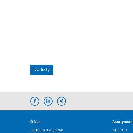
Do listy
O Nas
Asortyment 
Struktura biznesowa
STORCH