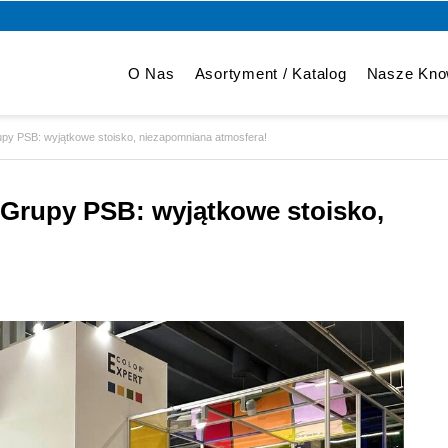
O Nas
Asortyment / Katalog
Nasze Kn
upy PSB: wyjątkowe stoisko, niezapomniana atmosfera!
 Grupy PSB: wyjątkowe stoisko,