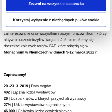
przedstawić im nie tylko nowości w asortymencie, ale także
Zezwól na wszystkie ciasteczka
trendy, które będą miały wpływ na całą naszą branżę w ciągu
najbliższych trzech lat.
Korzystaj wyłącznie z niezbędnych plików cookie
Chcielibyśmy podziękować wszystkim odwiedzającym za
zainteresowanie oraz wszystkim naszym pracownikom, którzy
aktywnie uczestniczyli w targach. Już nie możemy się
doczekać kolejnych targów FAF, które odbędą się w
Monachium w Niemczech w dniach 9-12 marca 2022 r.
Zapraszamy!
20.-23. 3. 2019
| Data targów
402
| Łączna liczba wystawców
26
| Liczba krajów, z których przyjechali wystawcy
27%
| Udział wystawców zagranicznych
46 000
| Całkowita liczba odwiedzających