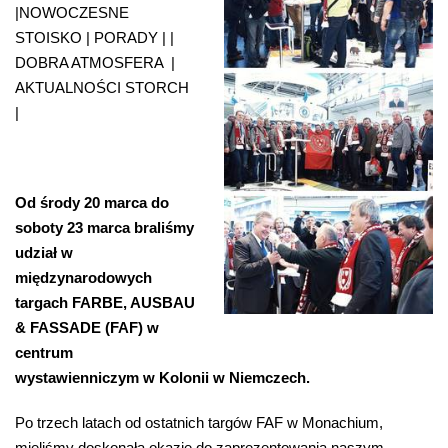
|NOWOCZESNE
STOISKO | PORADY | |
DOBRA ATMOSFERA |
AKTUALNOŚCI STORCH
|
Od środy 20 marca do
soboty 23 marca braliśmy
udział w
międzynarodowych
targach FARBE, AUSBAU
& FASSADE (FAF) w
centrum
wystawienniczym w Kolonii w Niemczech.
Po trzech latach od ostatnich targów FAF w Monachium,
mieliśmy doskonałą okazję do zaprezentowania naszym