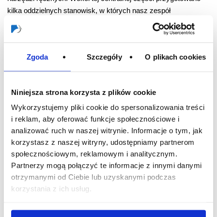
kilka oddzielnych stanowisk, w których nasz zespół
specjalistów, demonstrował w praktyce technologię STORCH,
np. wycinanie płyt KG, nakładanie farb i tynków (airless i
HVLP), pomiar jakości materiału bazowego (wilgotność, punkt
Zgoda
Szczegóły
O plikach cookies
rosy,…), czyszczenie powierzchni, usuwanie starych powłok
malarskich.
Niniejsza strona korzysta z plików cookie
Prezentacje na żywo, cieszyły się dużym zainteresowaniem nie
tylko samych zwiedzających, a także innych wystawców.
Wykorzystujemy pliki cookie do spersonalizowania treści
Goście doceniali również możliwość osobistego wypróbowania
i reklam, aby oferować funkcje społecznościowe i
wszystkich prezentowanych urządzeń i tym samym
analizować ruch w naszej witrynie. Informacje o tym, jak
przekonania się o jakości ich wykonania, wydajności,
korzystasz z naszej witryny, udostępniamy partnerom
niezawodności i wysokiej wartości użytkowej.
społecznościowym, reklamowym i analitycznym.
Partnerzy mogą połączyć te informacje z innymi danymi
Bardzo się cieszymy, że goście z Polski często pojawiali się
otrzymanymi od Ciebie lub uzyskanymi podczas
wśród gości targowych, którzy przyjechali z ponad 110 krajów
korzystania z ich usług.
świata. Bardzo cenimy zainteresowanie naszą firmą i cieszymy
się, że mogliśmy powitać na stoisku naszych klientów i