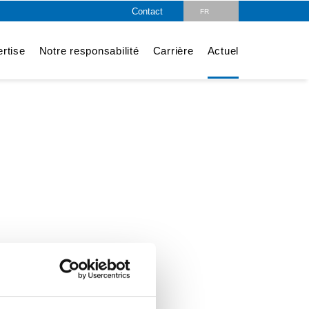
Contact
FR
DE
rtise
Notre responsabilité
Carrière
Actuel
EN
CZ
PL
HU
SK
RO
LV
IT