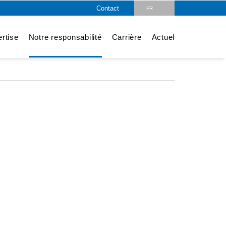
Contact
FR
DE
rtise
Notre responsabilité
Carrière
Actuel
EN
CZ
PL
HU
SK
RO
LV
IT