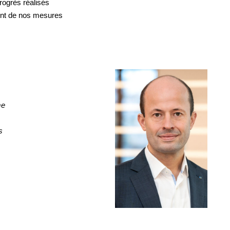
rogrès réalisés
ent de nos mesures
me
s