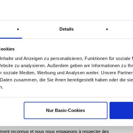
bles
que
Details
hes en mesures concrètes et à les développer de manière
Cookies
nhalte und Anzeigen zu personalisieren, Funktionen für soziale
Website zu analysieren. Außerdem geben wir Informationen zu I
r soziale Medien, Werbung und Analysen weiter. Unsere Partner
ental de nos produits et emballages.
 Daten zusammen, die Sie ihnen bereitgestellt haben oder die s
liorer la recyclabilité
n.
s matières premières certifiées (par exemple, le bois certifié
ervant les ressources
Nur Basic-Cookies
lement reconnus et nous nous engageons à respecter des