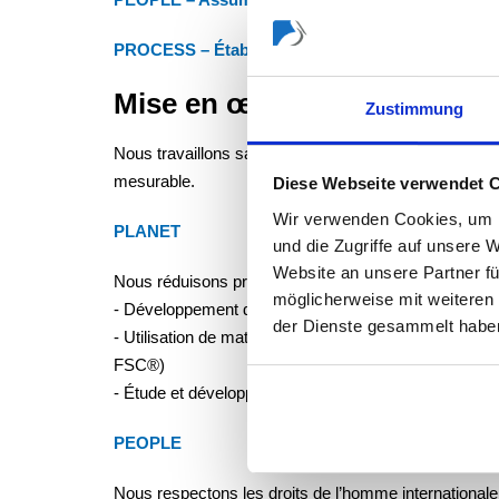
PROCESS – Établir des bases économiques dura
Mise en œuvre dans la prati
Zustimmung
Nous travaillons sans relâche à traduire nos approc
mesurable.
Diese Webseite verwendet 
Wir verwenden Cookies, um I
PLANET
und die Zugriffe auf unsere 
Website an unsere Partner fü
Nous réduisons progressivement l’impact environnem
möglicherweise mit weiteren
- Développement de solutions d’emballage visant à amé
der Dienste gesammelt habe
- Utilisation de matériaux sélectionnés, notamment de
FSC®)
- Étude et développement de solutions produits prés
PEOPLE
Nous respectons les droits de l’homme internationa