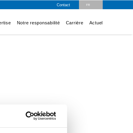
Contact
FR
DE
rtise
Notre responsabilité
Carrière
Actuel
EN
CZ
PL
HU
SK
RO
LV