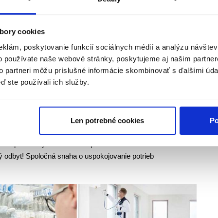
esionál pri práci dosiahne vynikajúceho výsledku a
bory cookies
itné produkty, vyvinuté špeciálne pre špecifické požiadavky
eklám, poskytovanie funkcií sociálnych médií a analýzu návšte
 a jedinečná starostlivosť o zákazníkov - tak zvyšuje STORCH
o používate naše webové stránky, poskytujeme aj našim partner
k.
to partneri môžu príslušné informácie skombinovať s ďalšími údaj
ď ste používali ich služby.
ktne nastavený. Náš široký sortiment profesionálneho
Len potrebné cookies
Po
u vďaka vynikajúcemu servisu a opatreniam na podporu
vosť optimalizujú stav zásob špecializovaného obchodu a
vý odbyt! Spoločná snaha o uspokojovanie potrieb