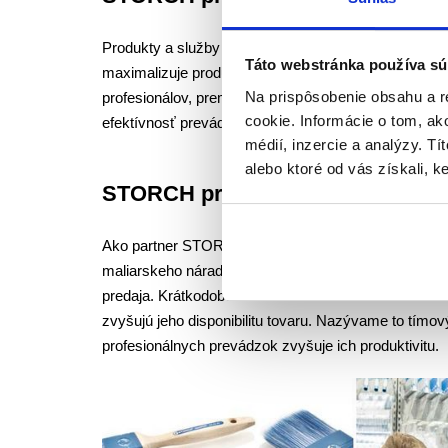
Produkty a služby STORCH sa postarajú o to, že prof
Táto webstránka používa sú
maximalizuje produktívne pracovné časy. Vysoko kval
Na prispôsobenie obsahu a r
profesionálov, premyslené koncepty, rýchle dodanie
cookie. Informácie o tom, ak
efektívnosť prevádzok a zaisťuje prvotriedny výsledo
médií, inzercie a analýzy. Tí
alebo ktoré od vás získali, ke
STORCH pre obchod
Ako partner STORCH je špecializovaný obchod perfe
maliarskeho náradia je optimálne uvádzaný na scén
predaja. Krátkodobé dodanie a individuálna starostli
zvyšujú jeho disponibilitu tovaru. Nazývame to tímo
profesionálnych prevádzok zvyšuje ich produktivitu.