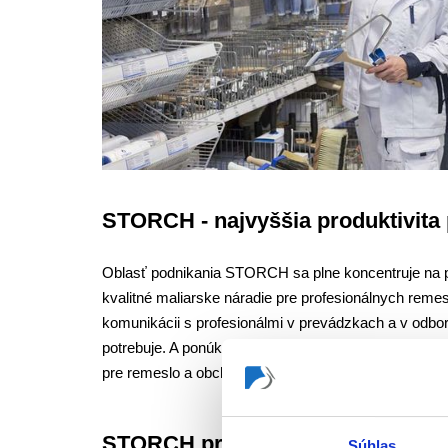
STORCH - najvyššia produktivita 
Oblasť podnikania STORCH sa plne koncentruje na 
kvalitné maliarske náradie pre profesionálnych reme
komunikácii s profesionálmi v prevádzkach a v odbor
potrebuje. A ponúkame pre to riešenia, ktoré sú pr
pre remeslo a obchod vždy perfektný výber produkto
STORCH pre profesionála
Súhlas