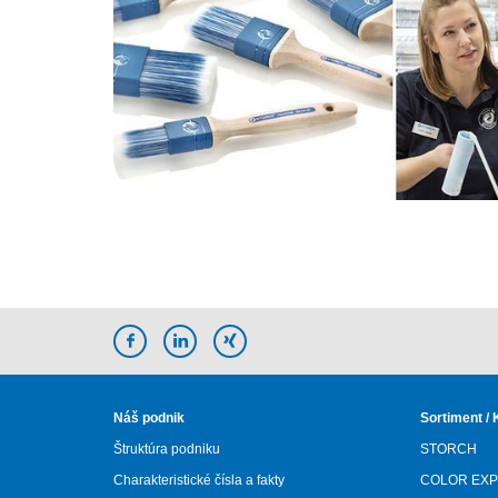
Náš podnik
Sortiment / 
Štruktúra podniku
STORCH
Charakteristické čísla a fakty
COLOR EXP