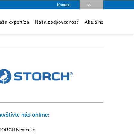
Kontakt
SK
DE
aša expertíza
Naša zodpovednosť
Aktuálne
EN
CZ
PL
HU
LV
IT
avštívte nás online:
FR
TORCH Nemecko
ES