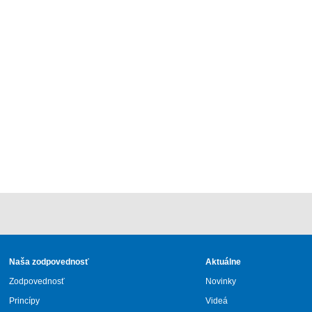
Naša zodpovednosť
Aktuálne
Zodpovednosť
Novinky
Princípy
Videá