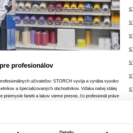
S
S
S
S
S
pre profesionálov
S
profesionálnych užívateľov: STORCH vyvíja a vyrába vysoko
selníkov a špecializovaných obchodníkov. Vďaka našej stálej
S
e priemysle farieb a lakov vieme presne, čo profesionál práve
S
esne prispôsobené aktuálnemu vývoju v brandži. Tak dodávame
v, systémové riešenia a služby.
Detaily