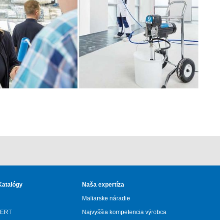
Katalógy
Naša expertíza
Maliarske náradie
ERT
Najvyššia kompetencia výrobca