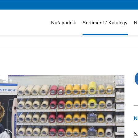
Náš podnik
Sortiment / Katalógy
N
N
S