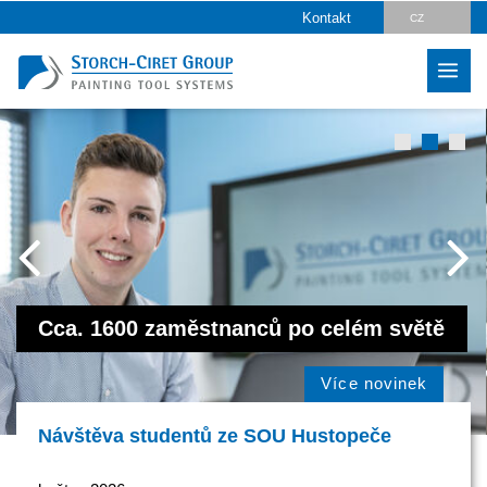
Kontakt
CZ
DE
EN
PL
HU
SK
RO
LV
Cca. 1600 zaměstnanců po celém světě
IT
Více novinek
FR
ES
Návštěva studentů ze SOU Hustopeče