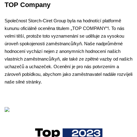
TOP Company
T
a
Společnost Storch-Ciret Group byla na hodnotící platformě
Sp
kununu oficiálně oceněna titulem „TOP COMPANY“!. To nás
za
ve
velmi těší, protože toto vyznamenání se uděluje za vysokou
zn
ě
úroveň spokojenosti zaměstnanců/kyň. Naše nadprůměrné
Ku
se
hodnocení vychází nejen z anonymních hodnocení našich
po
vlastních zaměstnanců/kyň, ale také ze zpětné vazby od našich
pr
uchazečů a uchazeček. Ocenění je pro nás potvrzením a
So
zároveň pobídkou, abychom jako zaměstnavatel nadále rozvíjeli
ro
naše silné stránky.
pr