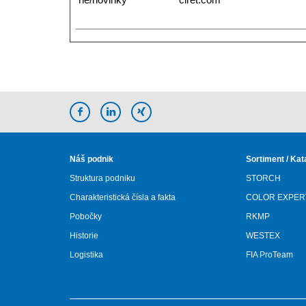
Náš podnik
Sortiment / Kat
Struktura podniku
STORCH
Charakteristická čísla a fakta
COLOR EXPER
Pobočky
RKMP
Historie
WESTEX
Logistika
FIA ProTeam