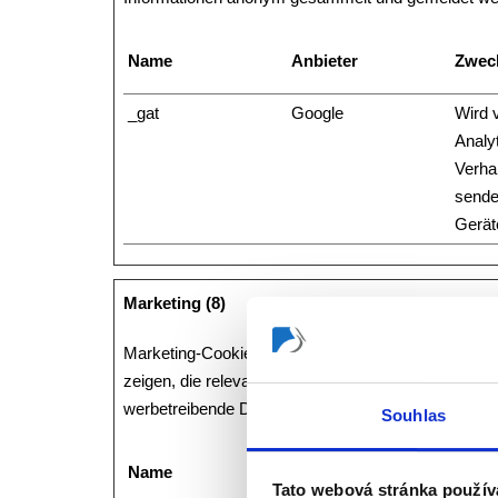
Name
Anbieter
Zwec
_gat
Google
Wird 
Analy
Verha
sende
Gerät
Marketing (8)
Marketing-Cookies werden verwendet, um Besuchern 
zeigen, die relevant und ansprechend für den einzel
werbetreibende Drittparteien sind.
Souhlas
Name
Anbieter
Zwec
Tato webová stránka použív