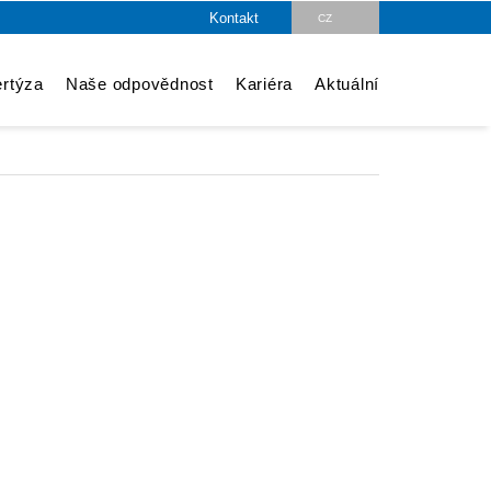
Kontakt
CZ
DE
rtýza
Naše odpovědnost
Kariéra
Aktuální
EN
PL
HU
SK
RO
LV
FR