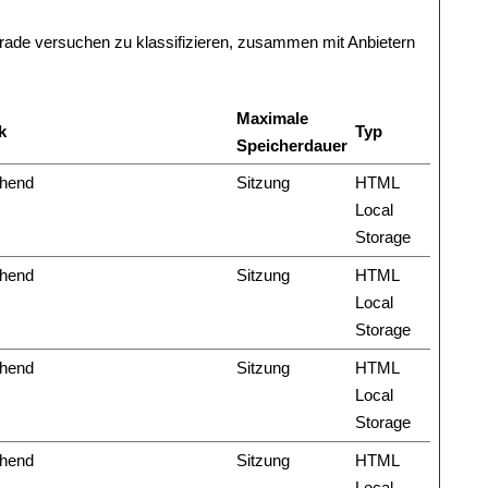
gerade versuchen zu klassifizieren, zusammen mit Anbietern
Maximale
k
Typ
Speicherdauer
hend
Sitzung
HTML
Local
Storage
hend
Sitzung
HTML
Local
Storage
hend
Sitzung
HTML
Local
Storage
hend
Sitzung
HTML
Local