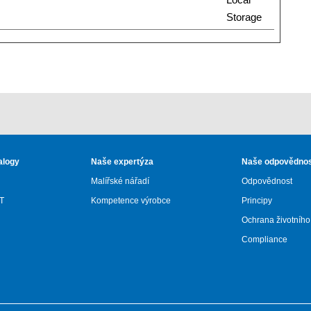
Storage
alogy
Naše expertýza
Naše odpovědno
Malířské nářadí
Odpovědnost
T
Kompetence výrobce
Principy
Ochrana životního
Compliance