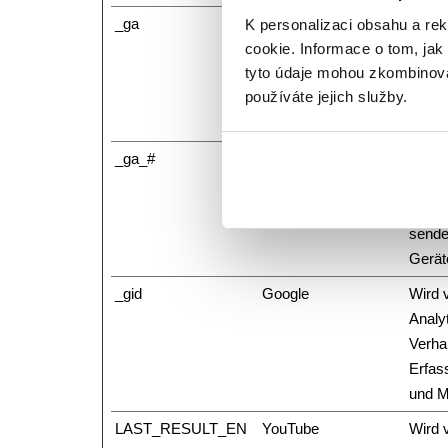
_ga
Google
Wird 
K personalizaci obsahu a re
cookie. Informace o tom, jak
Analy
tyto údaje mohou zkombinovat
Verha
používáte jejich služby.
sende
Gerät
_ga_#
Google
Wird 
Analy
Verha
sende
Gerät
_gid
Google
Wird 
Analy
Verha
Erfas
und M
LAST_RESULT_EN
YouTube
Wird 