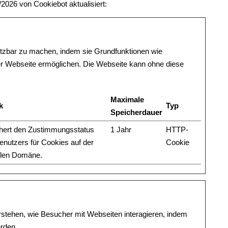
8/2026 von
Cookiebot
aktualisiert:
utzbar zu machen, indem sie Grundfunktionen wie
der Webseite ermöglichen. Die Webseite kann ohne diese
Maximale
k
Typ
Speicherdauer
hert den Zustimmungsstatus
1 Jahr
HTTP-
enutzers für Cookies auf der
Cookie
llen Domäne.
rstehen, wie Besucher mit Webseiten interagieren, indem
rden.