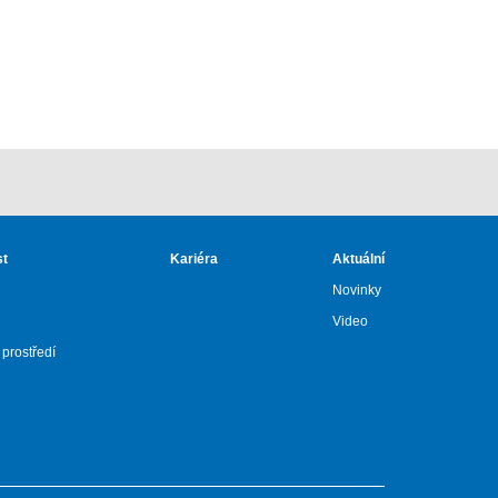
st
Kariéra
Aktuální
Novinky
Video
 prostředí