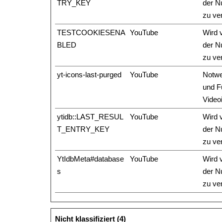
TRY_KEY
der Nu
zu ver
TESTCOOKIESENA
YouTube
Wird 
BLED
der Nu
zu ver
yt-icons-last-purged
YouTube
Notwe
und F
Video
ytidb::LAST_RESUL
YouTube
Wird 
T_ENTRY_KEY
der Nu
zu ver
YtIdbMeta#database
YouTube
Wird 
s
der Nu
zu ver
Nicht klassifiziert (4)