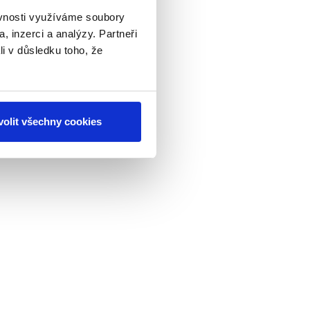
ěvnosti využíváme soubory
, inzerci a analýzy. Partneři
li v důsledku toho, že
olit všechny cookies