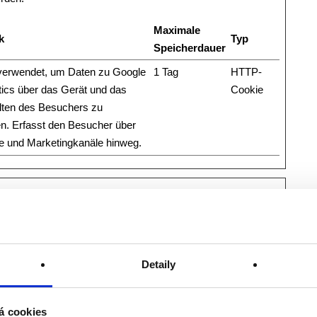
Maximale
k
Typ
Speicherdauer
verwendet, um Daten zu Google
1 Tag
HTTP-
tics über das Gerät und das
Cookie
lten des Besuchers zu
n. Erfasst den Besucher über
e und Marketingkanäle hinweg.
auf Webseiten zu folgen. Die Absicht ist, Anzeigen zu
nen Benutzer sind und daher wertvoller für Publisher und
Detaily
Maximale
k
Typ
Speicherdauer
á cookies