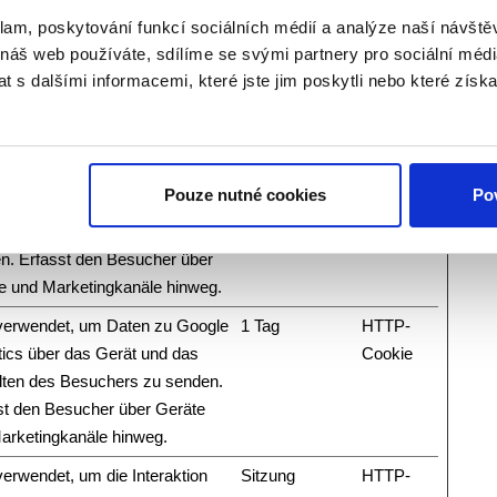
verwendet, um Daten zu Google
2 Jahre
HTTP-
klam, poskytování funkcí sociálních médií a analýze naší návšt
 náš web používáte, sdílíme se svými partnery pro sociální média
tics über das Gerät und das
Cookie
 s dalšími informacemi, které jste jim poskytli nebo které získa
lten des Besuchers zu
n. Erfasst den Besucher über
e und Marketingkanäle hinweg.
verwendet, um Daten zu Google
2 Jahre
HTTP-
Pouze nutné cookies
Pov
tics über das Gerät und das
Cookie
lten des Besuchers zu
n. Erfasst den Besucher über
e und Marketingkanäle hinweg.
verwendet, um Daten zu Google
1 Tag
HTTP-
tics über das Gerät und das
Cookie
lten des Besuchers zu senden.
st den Besucher über Geräte
arketingkanäle hinweg.
verwendet, um die Interaktion
Sitzung
HTTP-