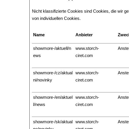
Nicht klassifizierte Cookies sind Cookies, die wir 
von individuellen Cookies.
Name
Anbieter
Zwec
showmore-/aktuell/n
www.storch-
Anste
ews
ciret.com
showmore-/cz/aktual
www.storch-
Anste
ni/novinky
ciret.com
showmore-/en/aktuel
www.storch-
Anste
l/news
ciret.com
showmore-/sk/aktual
www.storch-
Anste
ne/novinky
ciret.com