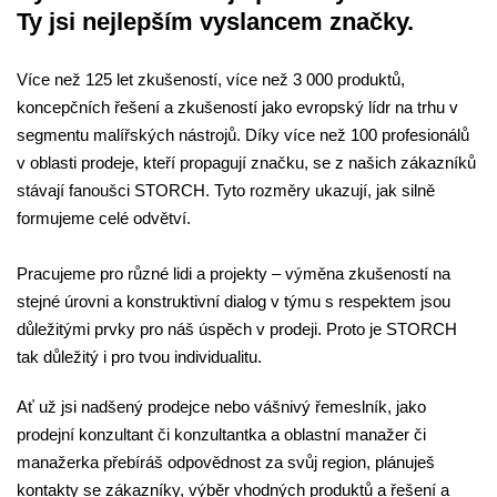
Ty jsi nejlepším vyslancem značky.
Více než 125 let zkušeností, více než 3 000 produktů,
koncepčních řešení a zkušeností jako evropský lídr na trhu v
segmentu malířských nástrojů. Díky více než 100 profesionálů
v oblasti prodeje, kteří propagují značku, se z našich zákazníků
stávají fanoušci STORCH. Tyto rozměry ukazují, jak silně
formujeme celé odvětví.
Pracujeme pro různé lidi a projekty – výměna zkušeností na
stejné úrovni a konstruktivní dialog v týmu s respektem jsou
důležitými prvky pro náš úspěch v prodeji. Proto je STORCH
tak důležitý i pro tvou individualitu.
Ať už jsi nadšený prodejce nebo vášnivý řemeslník, jako
prodejní konzultant či konzultantka a oblastní manažer či
manažerka přebíráš odpovědnost za svůj region, plánuješ
kontakty se zákazníky, výběr vhodných produktů a řešení a