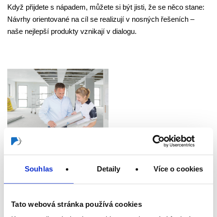
Když přijdete s nápadem, můžete si být jisti, že se něco stane:
Návrhy orientované na cíl se realizují v nosných řešeních –
naše nejlepší produkty vznikají v dialogu.
Přesvědčivě od samého začátku. Naše
Souhlas
Detaily
Více o cookies
výhody a benefity jsou prvotřídní.
Kdo k nám nastoupí, rychle si všimne, čím je STORCH
Tato webová stránka používá cookies
výjimečný: otevřeností k novým věcem, vzájemnou důvěrou a