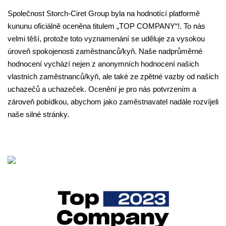
a
Společnost Storch-Ciret Group byla na hodnotící platformě
Sp
kununu oficiálně oceněna titulem „TOP COMPANY“!. To nás
za
ve
velmi těší, protože toto vyznamenání se uděluje za vysokou
zn
ě
úroveň spokojenosti zaměstnanců/kyň. Naše nadprůměrné
Ku
se
hodnocení vychází nejen z anonymních hodnocení našich
po
vlastních zaměstnanců/kyň, ale také ze zpětné vazby od našich
pr
uchazečů a uchazeček. Ocenění je pro nás potvrzením a
So
zároveň pobídkou, abychom jako zaměstnavatel nadále rozvíjeli
ro
naše silné stránky.
pr