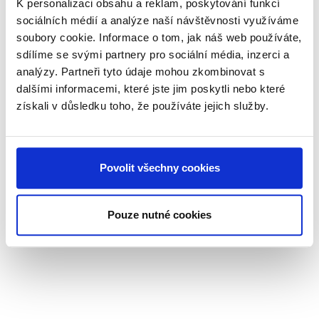
K personalizaci obsahu a reklam, poskytování funkcí
společným cílem k úspěchu našich zákazníků.
sociálních médií a analýze naší návštěvnosti využíváme
soubory cookie. Informace o tom, jak náš web používáte,
Naše kultura tykání souvisí s naší základní spolehlivostí. K
sdílíme se svými partnery pro sociální média, inzerci a
tomu patří i přímá, kolegiální a vstřícná spolupráce. Díky
analýzy. Partneři tyto údaje mohou zkombinovat s
upřímné zpětné vazbě se stáváme lepšími a společně slavíme
dalšími informacemi, které jste jim poskytli nebo které
úspěchy.
získali v důsledku toho, že používáte jejich služby.
Jako důležitá součást našeho prodejního týmu jsi rozhodujícím
faktorem úspěchu – inspiruješ zákazníky našimi produkty a
Povolit všechny cookies
koncepčními řešeními. To má pro nás velkou cenu. mimo jiné
také atraktivní balíček příjmů s bonusy podle výkonu, moderní
technická výbava. Navíc služební vozidlo, které je ti k dispozici
Pouze nutné cookies
také pro soukromé použití
Podej svou žádost teď