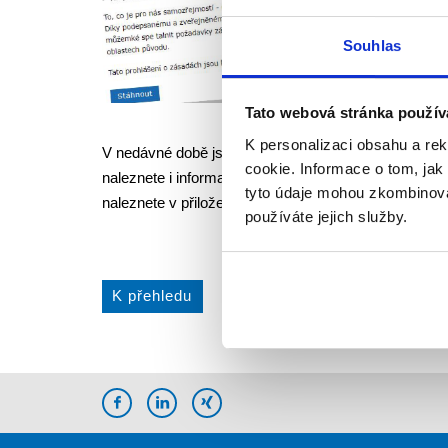
Souhlas
Tato webová stránka použív
K personalizaci obsahu a re
V nedávné době jsme aktualizovali sekci o ochraně 
cookie. Informace o tom, jak
naleznete i informace o našem dodržování základní
tyto údaje mohou zkombinovat
naleznete v přiloženém dokumentu ve formátu pdf.
používáte jejich služby.
K přehledu