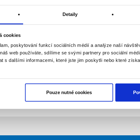
Detaily
á cookies
klam, poskytování funkcí sociálních médií a analýze naší návšt
životního prostředí v menu "Naše odpovědnost". Nyní zde tak
 náš web používáte, sdílíme se svými partnery pro sociální média
ch pracovních norem FSC. Přesné znění těchto norem
 s dalšími informacemi, které jste jim poskytli nebo které získa
Pouze nutné cookies
Pov