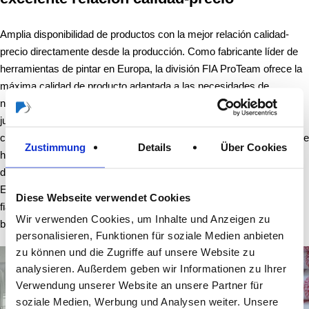
Amplia disponibilidad de productos con la mejor relación calidad-
precio directamente desde la producción. Como fabricante líder de
herramientas de pintar en Europa, la división FIA ProTeam ofrece la
máxima calidad de producto adaptada a las necesidades de
nuestros clientes. Los procesos de producción más avanzados,
junto con nuestra larga tradición y nuestro enfoque en la mejora
continua de la calidad, han convertido a FIA ProTeam en sinónimo de
Zustimmung
Details
Über Cookies
herramientas de pintar profesionales. Para ello, utilizamos procesos
de producción totalmente automatizados en nuestras plantas de
Europa y China, que garantizan grandes cantidades y una calidad
Diese Webseite verwendet Cookies
fiable. Nuestro programa de producción incluye rodillos de pintura,
Wir verwenden Cookies, um Inhalte und Anzeigen zu
brochas, productos de enmascarado y accesorios.
personalisieren, Funktionen für soziale Medien anbieten
zu können und die Zugriffe auf unsere Website zu
analysieren. Außerdem geben wir Informationen zu Ihrer
Verwendung unserer Website an unsere Partner für
soziale Medien, Werbung und Analysen weiter. Unsere