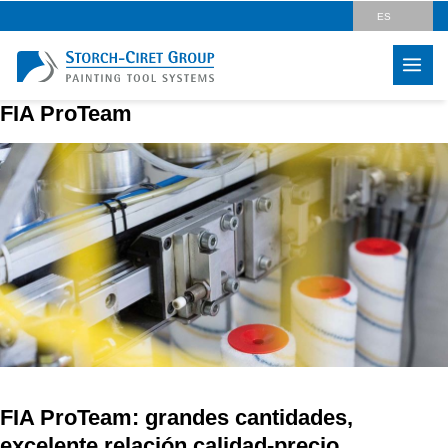
ES
DE
EN
FIA ProTeam
CZ
PL
HU
SK
LV
IT
FR
FIA ProTeam: grandes cantidades,
excelente relación calidad-precio